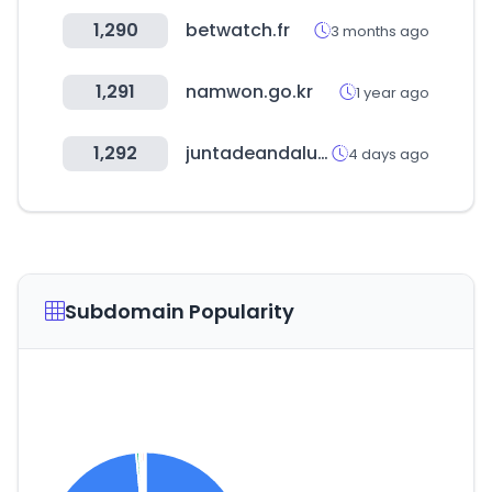
1,290
betwatch.fr
3 months ago
1,291
namwon.go.kr
1 year ago
1,292
juntadeandalucia.es
4 days ago
Subdomain Popularity